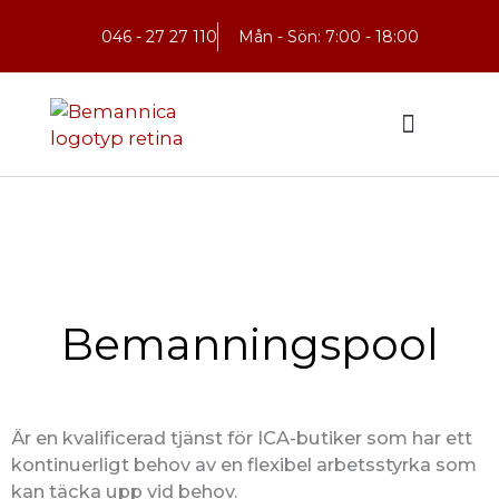
Hoppa
046 - 27 27 110
Mån - Sön: 7:00 - 18:00
till
innehåll
Bemanningspool
Är en kvalificerad tjänst för ICA-butiker som har ett
kontinuerligt behov av en flexibel arbetsstyrka som
kan täcka upp vid behov.